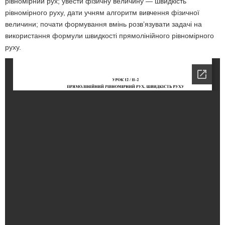
рівномірний рух; увести фізичну величину — швидкість
рівномірного руху, дати учням алгоритм вивчення фізичної
величини; почати формування вмінь розв’язувати задачі на
використання формули швидкості прямолінійного рівномірного
руху.