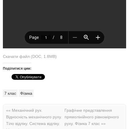
Скачати файл (DOC, 1.8MB)
Поділитися цим:
7 клас
Фізика
««
Механічний рух.
Графічне представлення
Відносність механічного руху.
прямолінійного рівномірного
Тіло відліку. Система відліку.
руху. Фізика 7 клас
»»