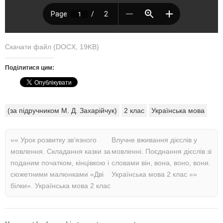
Скачати файл (DOCX, 19KB)
Поділитися цим:
(за підручником М. Д. Захарійчук)
2 клас
Українська мова
««
Урок розвитку зв’язного
Влучне вживання дієслів у
мовлення. Складання казки за
мовленні. Поєднання дієслів зі
поданим початком, кінцівкою і
словами він, вона, воно, вони.
сюжетними малюнками «Дві
Українська мова 2 клас
»»
білки». Українська мова 2 клас