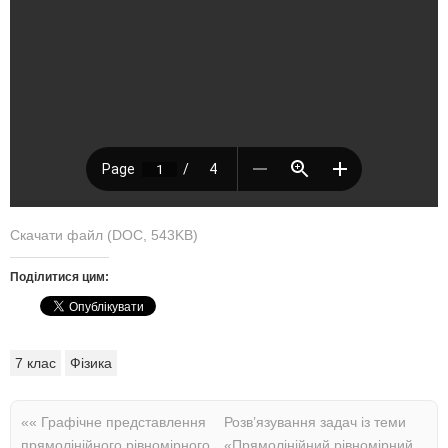
Скачати файл (DOC, 543KB)
Поділитися цим:
7 клас
Фізика
««
Графічне представлення
Розв’язування задач із теми
прямолінійного рівномірного
«Прямолінійний рівномірний