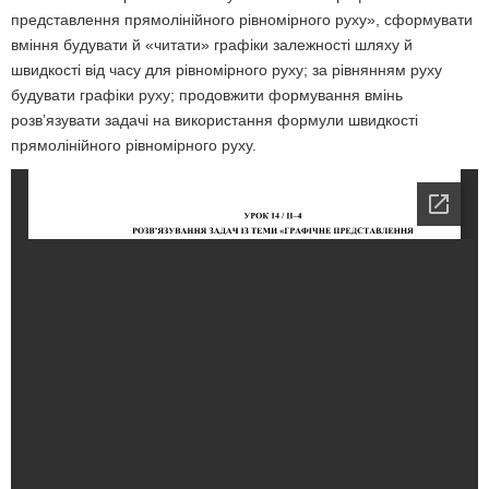
представлення прямолінійного рівномірного руху», сформувати
вміння будувати й «читати» графіки залежності шляху й
швидкості від часу для рівномірного руху; за рівнянням руху
будувати графіки руху; продовжити формування вмінь
розв’язувати задачі на використання формули швидкості
прямолінійного рівномірного руху.