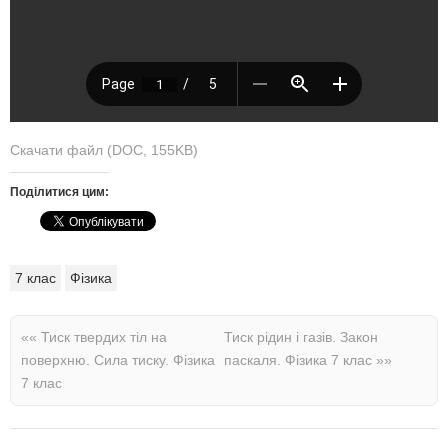
Скачати файл (DOC, 155KB)
Поділитися цим:
7 клас
Фізика
««
Тиск твердих тіл на
Тиск рідин і газів. Закон
поверхню. Сила тиску. Фізика
паскаля. Фізика 7 клас
»»
7 клас