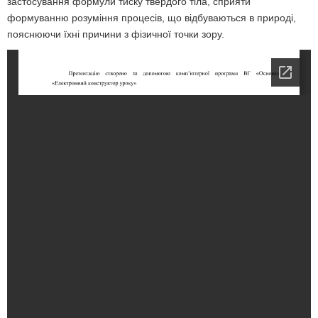
застосування формули тиску твердого тіла, сприяти
формуванню розуміння процесів, що відбуваються в природі,
пояснюючи їхні причини з фізичної точки зору.