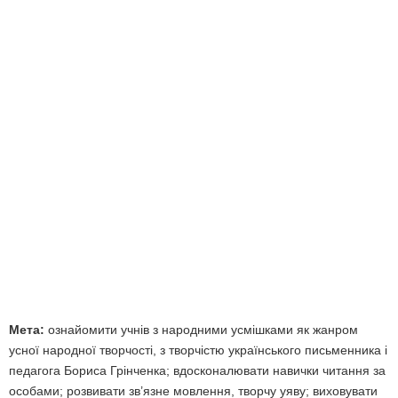
Мета:
ознайомити учнів з народними усмішками як жанром
усної народної творчості, з творчістю українського письменника і
педагога Бориса Грінченка; вдосконалювати навички читання за
особами; розвивати зв’язне мовлення, творчу уяву; виховувати