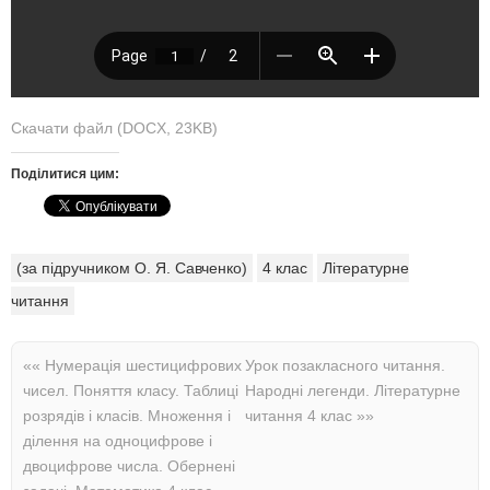
Скачати файл (DOCX, 23KB)
Поділитися цим:
(за підручником О. Я. Савченко)
4 клас
Літературне
читання
««
Нумерація шестицифрових
Урок позакласного читання.
чисел. Поняття класу. Таблиці
Народні легенди. Літературне
розрядів і класів. Множення і
читання 4 клас
»»
ділення на одноцифрове і
двоцифрове числа. Обернені