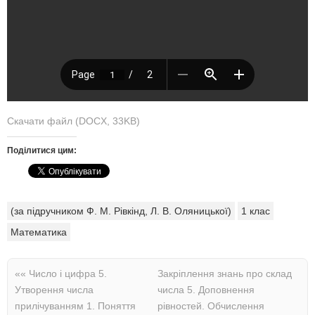
Скачати файл (DOCX, 33KB)
Поділитися цим:
(за підручником Ф. М. Рівкінд, Л. В. Оляницької)
1 клас
Математика
««
Число і цифра 5.
Закріплення знань про склад
Утворення числа
числа 5. Доповнення
прилічуванням 1. Поняття
рівностей. Обчислення