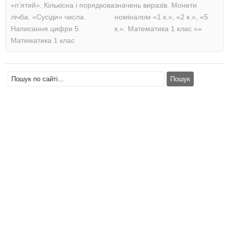
«п’ятий». Кількісна і порядкова
значень виразів. Монети
лічба. «Сусіди» числа.
номіналом «1 к.», «2 к.», «5
Написання цифри 5.
к.». Математика 1 клас
»»
Математика 1 клас