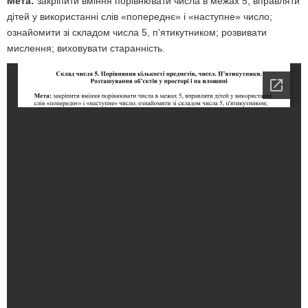
Мета:
закріпити вміння порівнювати числа в межах 5, вправляти
дітей у використанні слів «попереднє» і «наступне» число;
ознайомити зі складом числа 5, п’ятикутником; розвивати
мислення; виховувати старанність.