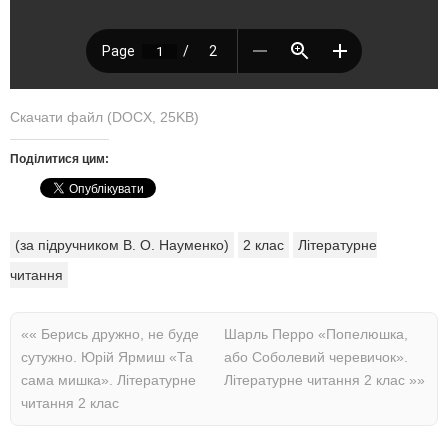
Скачати файл (DOCX, 25KB)
Поділитися цим:
(за підручником В. О. Науменко)
2 клас
Літературне
читання
««
Берись дружно, не буде
Шарль Перро «Попелюшка,
сутужно. Юрій Ярмиш «Та
або Соболевий черевичок».
сама мишка». Літературне
Літературне читання 2 клас
»»
читання 2 клас