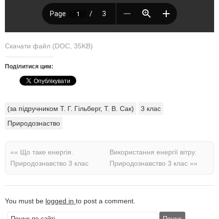
Скачати файл (DOC, 35KB)
Поділитися цим:
(за підручником Т. Г. Гільберг, Т. В. Сак)
3 клас
Природознаство
««
Що таке енергія.
Використання енергії вітру.
Природознавство 3 клас
Природознавство 3 клас
»»
You must be
logged in
to post a comment.