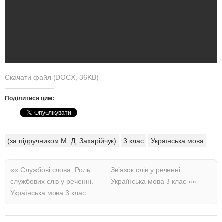
Скачати файл (DOCX, 36KB)
Поділитися цим:
(за підручником М. Д. Захарійчук)
3 клас
Українська мова
««
Службові слова. Роль
Зв’язок слів у реченні.
службових слів у реченні.
Українська мова 3 клас
»»
Українська мова 3 клас