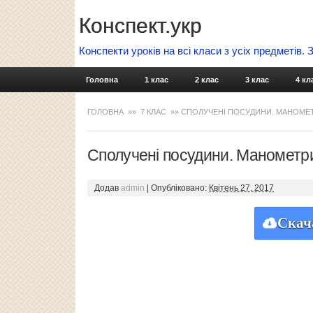
Конспект.укр
Конспекти уроків на всі класи з усіх предметів.
Головна
1 клас
2 клас
3 клас
4 кл
ГОЛОВНА
»»
7 КЛАС
»» СПОЛУЧЕНІ ПОСУДИНИ. МАНОМЕТР
Сполучені посудини. Манометри
Додав
admin
|
Опубліковано:
Квітень 27, 2017
Скач