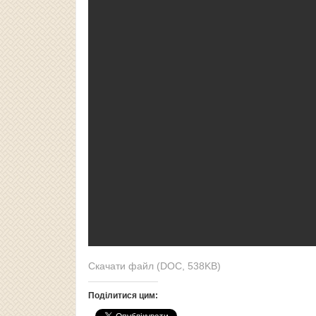
Скачати файл (DOC, 538KB)
Поділитися цим: