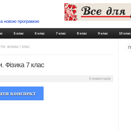
 За новою програмою
Skip to content
ас
5 клас
6 клас
7 клас
8 клас
9 клас
10 клас
И. ФІЗИКА 7 КЛАС
. Фізика 7 клас
0 коментарів
ати конспект