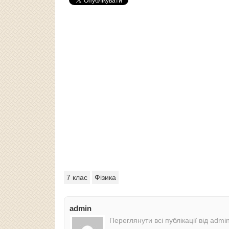
7 клас
Фізика
admin
Переглянути всі публікації від admi