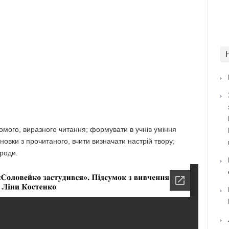
омого, виразного читання; формувати в учнів уміння
новки з прочитаного, вчити визначати настрій твору;
роди.