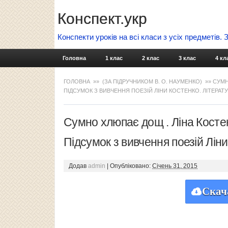
Конспект.укр
Конспекти уроків на всі класи з усіх предметів.
Головна
1 клас
2 клас
3 клас
4 кл
ГОЛОВНА
»»
(ЗА ПІДРУЧНИКОМ В. О. НАУМЕНКО)
»» СУМН
ПІДСУМОК З ВИВЧЕННЯ ПОЕЗІЙ ЛІНИ КОСТЕНКО. ЛІТЕРАТ
Сумно хлюпає дощ . Ліна Косте
Підсумок з вивчення поезій Лін
Додав
admin
|
Опубліковано:
Січень 31, 2015
Скач