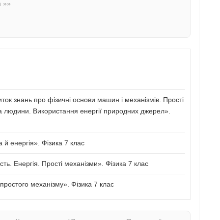
n »»
иток знань про фізичні основи машин і механізмів. Прості
а людини. Використання енергії природних джерел».
й енергія». Фізика 7 клас
сть. Енергія. Прості механізми». Фізика 7 клас
ростого механізму». Фізика 7 клас