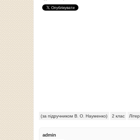
(за підручником В. О. Науменко)
2 клас
Літе
admin