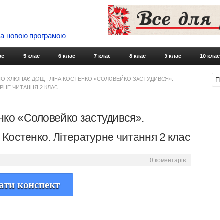
 За новою програмою
Skip to content
ас
5 клас
6 клас
7 клас
8 клас
9 клас
10 клас
О ХЛЮПАЄ ДОЩ . ЛІНА КОСТЕНКО «СОЛОВЕЙКО ЗАСТУДИВСЯ».
УРНЕ ЧИТАННЯ 2 КЛАС
нко «Соловейко застудився».
и Костенко. Літературне читання 2 клас
0 коментарів
ати конспект