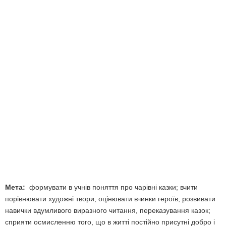
Мета:
формувати в учнів поняття про чарівні казки; вчити
порівнювати художні твори, оцінювати вчинки героїв; розвивати
навички вдумливого виразного читання, переказування казок;
сприяти осмисленню того, що в житті постійно присутні добро і