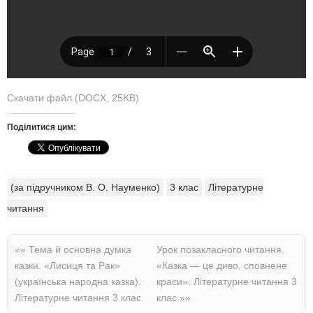
Скачати файл (DOCX, 25KB)
Поділитися цим:
(за підручником В. О. Науменко)
3 клас
Літературне
читання
««
Тема й основна думка
Урок позакласного читання.
казки. «Лисиця та Рак»
«Казка — це диво, сповнене
(українська народна казка).
краси». Літературне читання 3
Літературне читання 3 клас
клас
»»