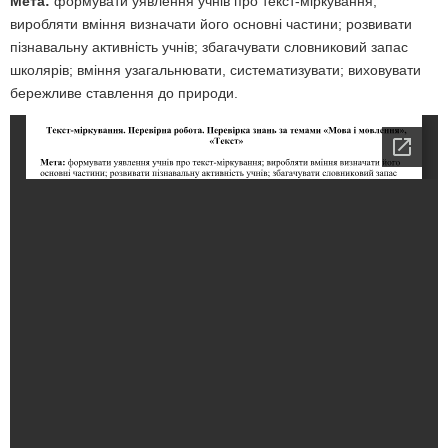
Мета:
формувати уявлення учнів про текст-міркування;
виробляти вміння визначати його основні частини; розвивати
пізнавальну активність учнів; збагачувати словниковий запас
школярів; вміння узагальнювати, систематизувати; виховувати
бережливе ставлення до природи.