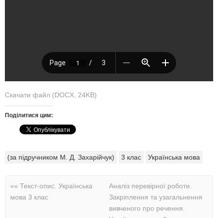
Скачати файл (DOCX, 24KB)
Поділитися цим:
(за підручником М. Д. Захарійчук)
3 клас
Українська мова
««
Текст-опис. Українська
Аналіз перевірної роботи.
мова 3 клас
Закріплення та узагальнення
вивченого про речення.