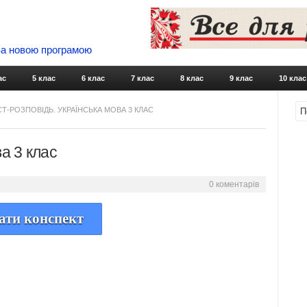
 За новою програмою
Skip to content
ас
5 клас
6 клас
7 клас
8 клас
9 клас
10 клас
СТ-РОЗПОВІДЬ. УКРАЇНСЬКА МОВА 3 КЛАС
а 3 клас
0 коментарів
ати конспект