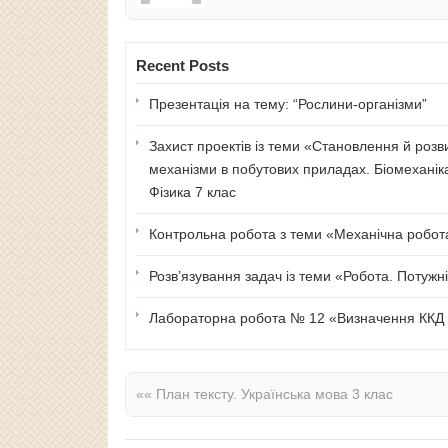
Recent Posts
Презентація на тему: “Рослини-організми”
Захист проектів із теми «Становлення й розв
механізми в побутових приладах. Біомеханік
Фізика 7 клас
Контрольна робота з теми «Механічна робота 
Розв’язування задач із теми «Робота. Потужні
Лабораторна робота № 12 «Визначення ККД п
««
План тексту. Українська мова 3 клас