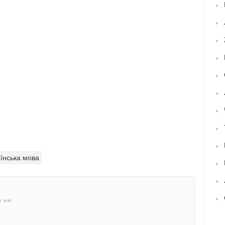
їнська мова
n »»