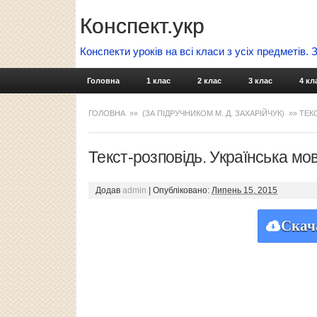
Конспект.укр
Конспекти уроків на всі класи з усіх предметів.
Головна
1 клас
2 клас
3 клас
4 кл
ГОЛОВНА
»»
(ЗА ПІДРУЧНИКОМ М. Д. ЗАХАРІЙЧУК)
»» ТЕК
Текст-розповідь. Українська мов
Додав
admin
|
Опубліковано:
Липень 15, 2015
Скач