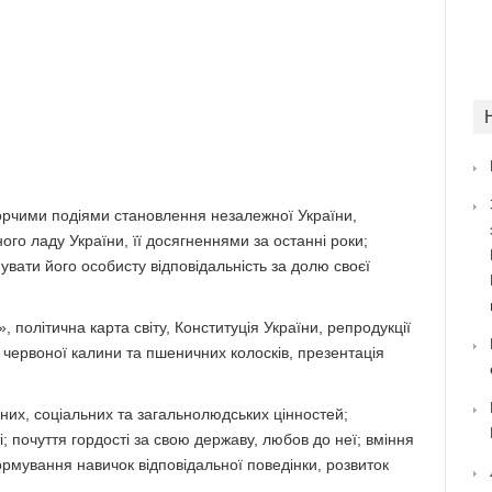
орчими подіями становлення незалежної України,
го ладу України, її досягненнями за останні роки;
вати його особисту відповідальність за долю своєї
 політична карта світу, Конституція України, репродукції
ок червоної калини та пшеничних колосків, презентація
их, соціальних та загальнолюдських цінностей;
ті; почуття гордості за свою державу, любов до неї; вміння
ормування навичок відповідальної поведінки, розвиток