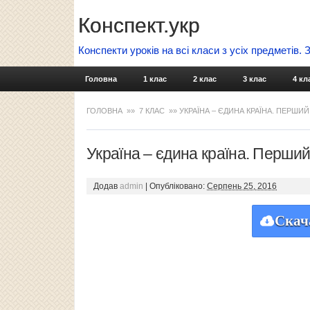
Конспект.укр
Конспекти уроків на всі класи з усіх предметів.
Головна
1 клас
2 клас
3 клас
4 кл
ГОЛОВНА
»»
7 КЛАС
»» УКРАЇНА – ЄДИНА КРАЇНА. ПЕРШИЙ 
Україна – єдина країна. Перший 
Додав
admin
|
Опубліковано:
Серпень 25, 2016
Скач