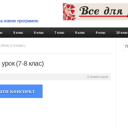
 За новою програмою
Skip to content
ас
5 клас
6 клас
7 клас
8 клас
9 клас
10 клас
УРОК (7-8 КЛАС)
урок (7-8 клас)
0 коментарів
ати конспект