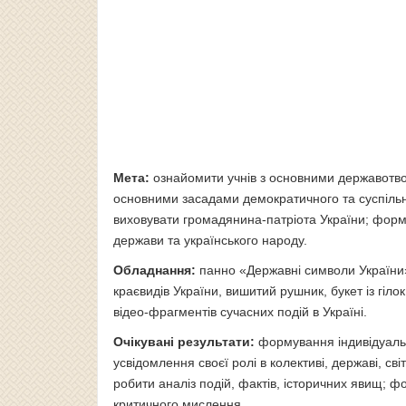
Мета:
ознайомити учнів з основними державотв
основними засадами демократичного та суспільно
виховувати громадянина-патріота України; форму
держави та українського народу.
Обладнання:
панно «Державні символи України»,
краєвидів України, вишитий рушник, букет із гіл
відео-фрагментів сучасних подій в Україні.
Очікувані результати:
формування індивідуальн
усвідомлення своєї ролі в колективі, державі, сві
робити аналіз подій, фактів, історичних явищ; ф
критичного мислення.