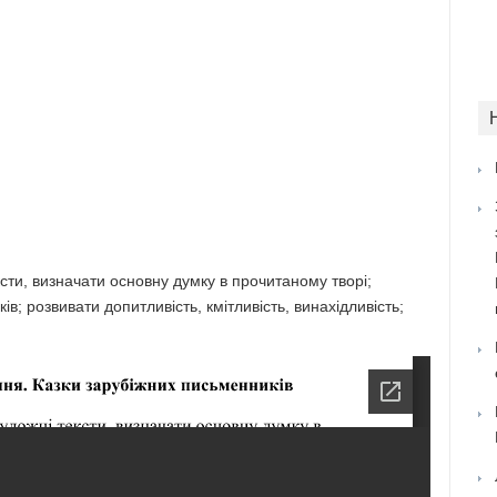
сти, визначати основну думку в прочитаному творі;
ів; розвивати допитливість, кмітливість, винахідливість;