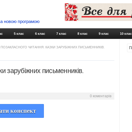
 За новою програмою
Skip to content
ас
5 клас
6 клас
7 клас
8 клас
9 клас
10 клас
 ПОЗАКЛАСНОГО ЧИТАННЯ. КАЗКИ ЗАРУБІЖНИХ ПИСЬМЕННИКІВ.
ки зарубіжних письменників.
0 коментарів
ати конспект