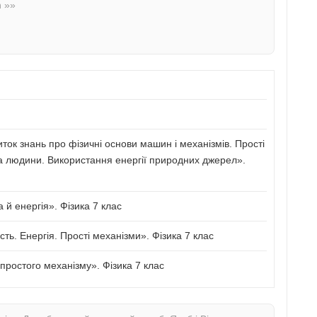
n »»
иток знань про фізичні основи машин і механізмів. Прості
а людини. Використання енергії природних джерел».
й енергія». Фізика 7 клас
сть. Енергія. Прості механізми». Фізика 7 клас
ростого механізму». Фізика 7 клас