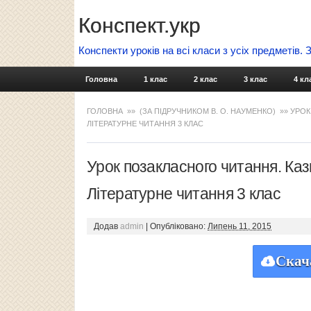
Конспект.укр
Конспекти уроків на всі класи з усіх предметів.
Головна
1 клас
2 клас
3 клас
4 кл
ГОЛОВНА
»»
(ЗА ПІДРУЧНИКОМ В. О. НАУМЕНКО)
»» УРОК
ЛІТЕРАТУРНЕ ЧИТАННЯ 3 КЛАС
Урок позакласного читання. Каз
Літературне читання 3 клас
Додав
admin
|
Опубліковано:
Липень 11, 2015
Скач