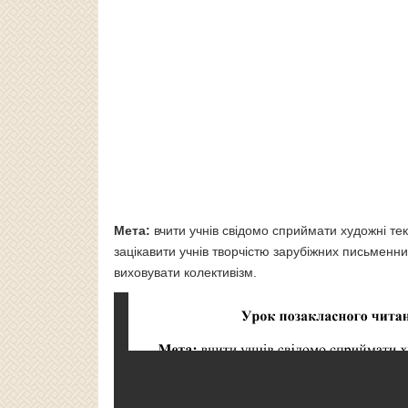
Мета:
вчити учнів свідомо сприймати художні тек
зацікавити учнів творчістю зарубіжних письменник
виховувати колективізм.