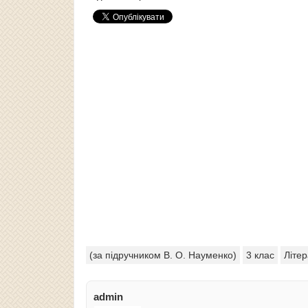
(за підручником В. О. Науменко)
3 клас
Літе
admin