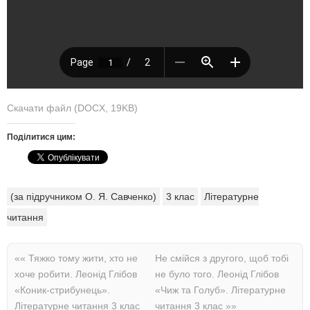
Скачати файл (DOCX, 19KB)
Поділитися цим:
(за підручником О. Я. Савченко)
3 клас
Літературне
читання
««
Тяжко тому жити, хто не
Не смійся з другого, щоб тобі
хоче робити. Леонід Глібов
не було того. Леонід Глібов
«Коник-стрибунець».
«Чиж та Голуб». Літературне
Літературне читання 3 клас
читання 3 клас
»»