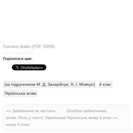
Скачати файл (PDF, 58KB)
Поділитися цим:
(за підручником М. Д. Захарійчук, А. І. Мовчун)
4 клас
Українська мова
««
Займенник як частина
Особові займенники.
мови. Роль у тексті. Українська
Українська мова 4 клас
»»
мова 4 клас