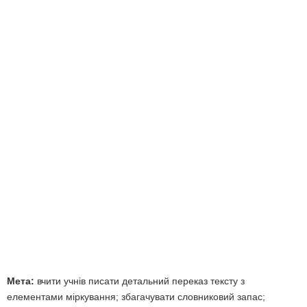
Мета:
вчити учнів писати детальний переказ тексту з
елементами міркування; збагачувати словниковий запас;