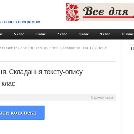
 За новою програмою
Skip to content
ас
5 клас
6 клас
7 клас
8 клас
9 клас
10 клас
К РОЗВИТКУ ЗВ’ЯЗНОГО МОВЛЕННЯ. СКЛАДАННЯ ТЕКСТУ-ОПИСУ
ня. Складання тексту-опису
 клас
0 коментарів
ати конспект