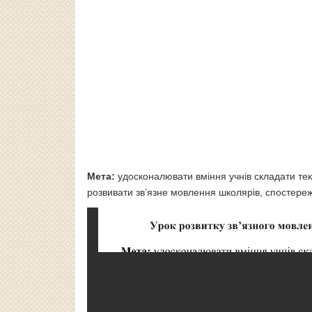
Мета:
удосконалювати вміння учнів складати тек
розвивати зв’язне мовлення школярів, спостере