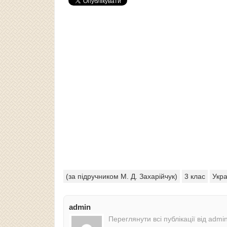
(за підручником М. Д. Захарійчук)
3 клас
Укра
admin
Переглянути всі публікації від admi