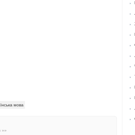
їнська мова
n »»