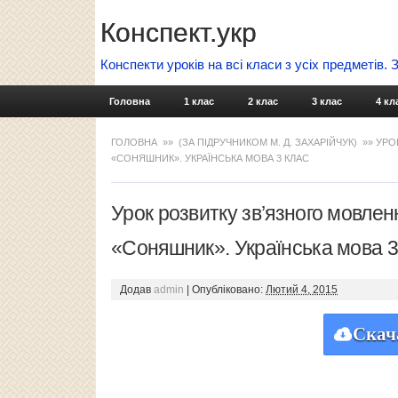
Конспект.укр
Конспекти уроків на всі класи з усіх предметів.
Головна
1 клас
2 клас
3 клас
4 кл
ГОЛОВНА
»»
(ЗА ПІДРУЧНИКОМ М. Д. ЗАХАРІЙЧУК)
»» УРО
«СОНЯШНИК». УКРАЇНСЬКА МОВА 3 КЛАС
Урок розвитку зв’язного мовлен
«Соняшник». Українська мова 3
Додав
admin
|
Опубліковано:
Лютий 4, 2015
Скач