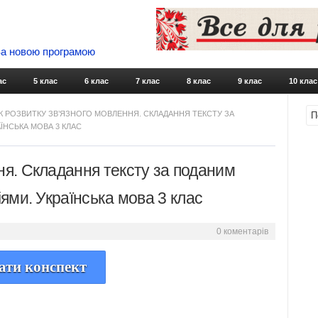
 За новою програмою
Skip to content
ас
5 клас
6 клас
7 клас
8 клас
9 клас
10 клас
К РОЗВИТКУ ЗВ’ЯЗНОГО МОВЛЕННЯ. СКЛАДАННЯ ТЕКСТУ ЗА
ЇНСЬКА МОВА 3 КЛАС
ня. Складання тексту за поданим
іями. Українська мова 3 клас
0 коментарів
ати конспект