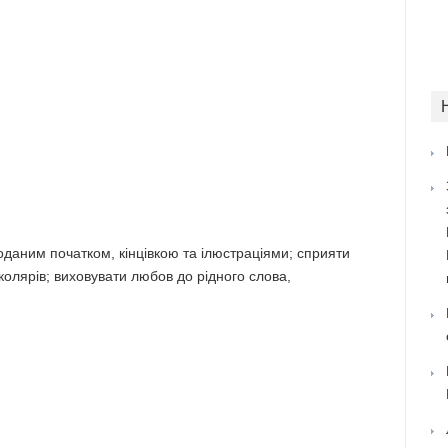
поданим початком, кінцівкою та ілюстраціями; сприяти
колярів; виховувати любов до рідного слова,