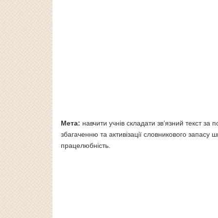
Мета:
навчити учнів складати зв’язний текст за 
збагаченню та активізації словникового запасу ш
працелюбність.