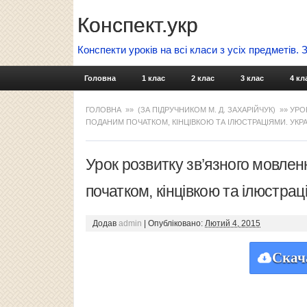
Конспект.укр
Конспекти уроків на всі класи з усіх предметів.
Головна
1 клас
2 клас
3 клас
4 кл
ГОЛОВНА
»»
(ЗА ПІДРУЧНИКОМ М. Д. ЗАХАРІЙЧУК)
»» УРО
ПОДАНИМ ПОЧАТКОМ, КІНЦІВКОЮ ТА ІЛЮСТРАЦІЯМИ. УКРА
Урок розвитку зв’язного мовлен
початком, кінцівкою та ілюстрац
Додав
admin
|
Опубліковано:
Лютий 4, 2015
Скач