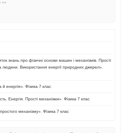
n »»
иток знань про фізичні основи машин і механізмів. Прості
а людини. Використання енергії природних джерел».
й енергія». Фізика 7 клас
сть. Енергія. Прості механізми». Фізика 7 клас
ростого механізму». Фізика 7 клас