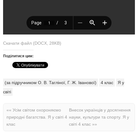
Скачати файл (DOCX, 28KB)
Поділитися цим:
(за підручником О. В. Тагліної, Г. Ж. Іванової)
4 клас
Я у
світі
««
Усім світом охороняємо
Внесок українців у досягнення
природні багатства. Я у світі 4
науки, культури та спорту. Я у
клас
світі 4 клас
»»