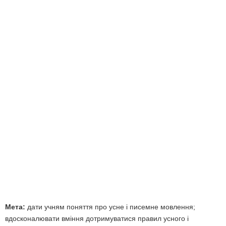
Мета:
дати учням поняття про усне і писемне мовлення;
вдосконалювати вміння дотримуватися правил усного і