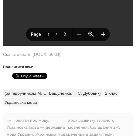
Скачати файл (DOCX, 56KB)
Поділитися цим:
(за підручником М. С. Вашуленка, Г. С. Дубовик)
2 клас
Українська мова
««
Поняття про мову.
Урок розвитку зв’язного
Українська мова — державна
мовлення. Складання 2–3
мова України. Українська мова
речень на задані теми.