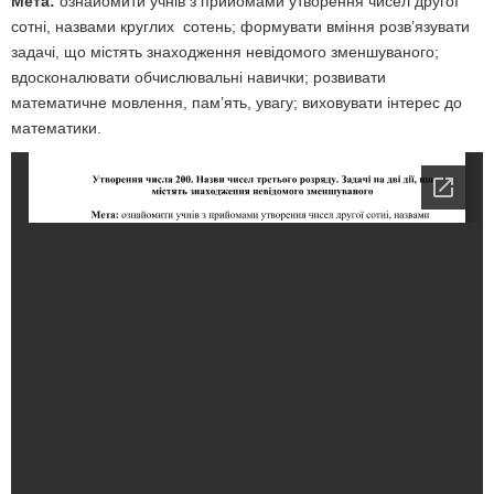
Мета:
ознайомити учнів з прийомами утворення чисел другої
сотні, назвами круглих сотень; формувати вміння розв’язувати
задачі, що містять знаходження невідомого зменшуваного;
вдосконалювати обчислювальні навички; розвивати
математичне мовлення, пам’ять, увагу; виховувати інтерес до
математики.