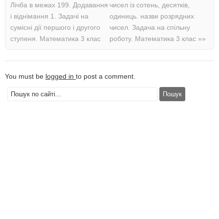
Лічба в межах 199. Додавання
чисел із сотень, десятків,
і віднімання 1. Задачі на
одиниць. назви розрядних
сумісні дії першого і другого
чисел. Задача на спільну
ступеня. Математика 3 клас
роботу. Математика 3 клас
»»
You must be
logged in
to post a comment.