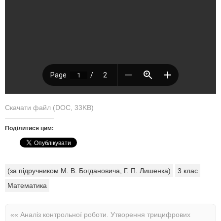
Скачати файл (DOC, 33KB)
Поділитися цим:
(за підручником М. В. Богдановича, Г. П. Лишенка)
3 клас
Математика
««
Аналіз контрольної роботи.
Утворення трицифрових