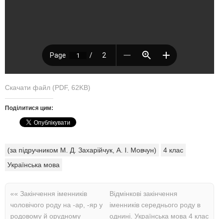
Скачати файл (PDF, 62KB)
Поділитися цим:
(за підручником М. Д. Захарійчук, А. І. Мовчун)
4 клас
Українська мова
««
Закінчення іменників
Відмінкові закінчення
чоловічого роду на -ар, -яр у
іменників середнього роду в
родовому й орудному
однині. Українська мова 4 клас