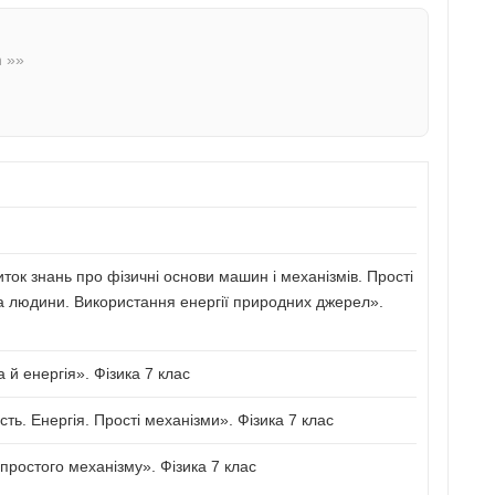
n »»
иток знань про фізичні основи машин і механізмів. Прості
а людини. Використання енергії природних джерел».
й енергія». Фізика 7 клас
сть. Енергія. Прості механізми». Фізика 7 клас
ростого механізму». Фізика 7 клас