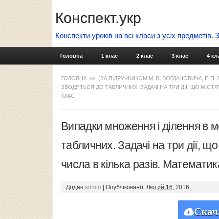
Конспект.укр
Конспекти уроків на всі класи з усіх предметів.
Головна
1 клас
2 клас
3 клас
4 кл
ГОЛОВНА
»»
(ЗА ПІДРУЧНИКОМ М. В. БОГДАНОВИЧА, Г. П.
ЗВОДЯТЬСЯ ДО ТАБЛИЧНИХ. ЗАДАЧІ НА ТРИ ДІЇ, ЩО МІСТЯ
КЛАС
Випадки множення і ділення в 
табличних. Задачі на три дії, 
числа в кілька разів. Математик
Додав
admin
|
Опубліковано:
Лютий 16, 2016
Скач