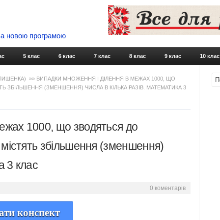
 За новою програмою
Skip to content
ас
5 клас
6 клас
7 клас
8 клас
9 клас
10 клас
 ЛИШЕНКА)
»» ВИПАДКИ МНОЖЕННЯ І ДІЛЕННЯ В МЕЖАХ 1000, ЩО
ТЬ ЗБІЛЬШЕННЯ (ЗМЕНШЕННЯ) ЧИСЛА В КІЛЬКА РАЗІВ. МАТЕМАТИКА 3
межах 1000, що зводяться до
що містять збільшення (зменшення)
а 3 клас
0 коментарів
ати конспект