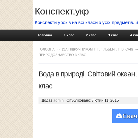
Конспект.укр
Конспекти уроків на всі класи з усіх предметів.
Головна
1 клас
2 клас
3 клас
4 кл
ГОЛОВНА
»»
(ЗА ПІДРУЧНИКОМ Т. Г. ГІЛЬБЕРГ, Т. В. САК)
»»
ПРИРОДОЗНАВСТВО 3 КЛАС
Вода в природі. Світовий океан
клас
Додав
admin
|
Опубліковано:
Лютий 11, 2015
Скач