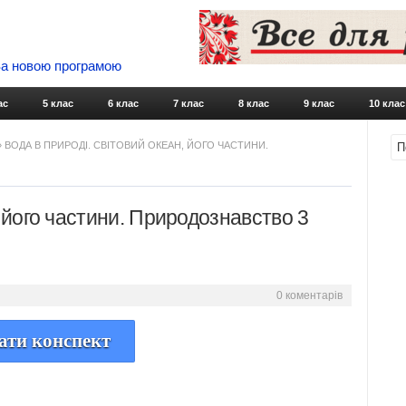
 За новою програмою
Skip to content
ас
5 клас
6 клас
7 клас
8 клас
9 клас
10 клас
 ВОДА В ПРИРОДІ. СВІТОВИЙ ОКЕАН, ЙОГО ЧАСТИНИ.
, його частини. Природознавство 3
0 коментарів
ати конспект