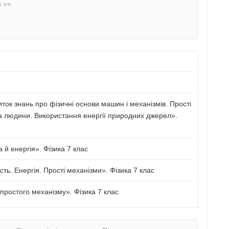
n »»
иток знань про фізичні основи машин і механізмів. Прості
а людини. Використання енергії природних джерел».
й енергія». Фізика 7 клас
сть. Енергія. Прості механізми». Фізика 7 клас
ростого механізму». Фізика 7 клас