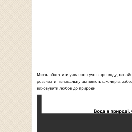
Мета:
збагатити уявлення учнів про воду; ознай
розвивати пізнавальну активність школярів; забе
виховувати любов до природи.