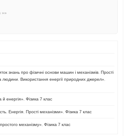
n »»
иток знань про фізичні основи машин і механізмів. Прості
а людини. Використання енергії природних джерел».
й енергія». Фізика 7 клас
сть. Енергія. Прості механізми». Фізика 7 клас
ростого механізму». Фізика 7 клас