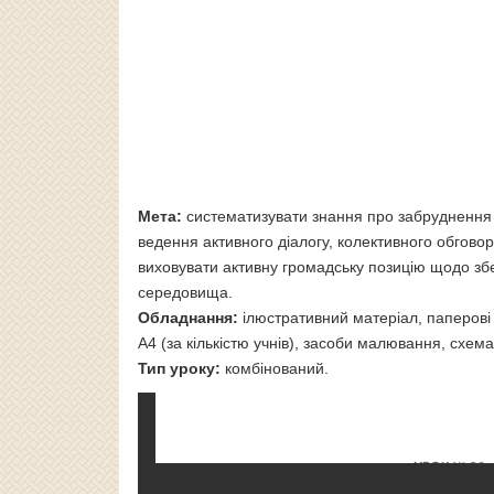
Мета:
систематизувати знання про забруднення ґ
ведення активного діалогу, колективного обгово
виховувати активну громадську позицію щодо зб
середовища.
Обладнання:
ілюстративний матеріал, паперові ко
А4 (за кількістю учнів), засоби малювання, схе
Тип уроку:
комбінований.