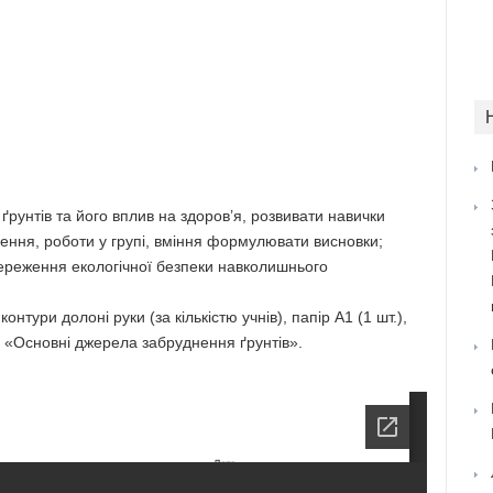
рунтів та його вплив на здоров’я, розвивати навички
рення, роботи у групі, вміння формулювати висновки;
ереження екологічної безпеки навколишнього
нтури долоні руки (за кількістю учнів), папір А1 (1 шт.),
ма «Основні джерела забруднення ґрунтів».