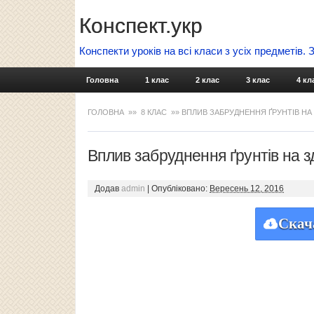
Конспект.укр
Конспекти уроків на всі класи з усіх предметів.
Головна
1 клас
2 клас
3 клас
4 кл
ГОЛОВНА
»»
8 КЛАС
»» ВПЛИВ ЗАБРУДНЕННЯ ҐРУНТІВ НА
Вплив забруднення ґрунтів на з
Додав
admin
|
Опубліковано:
Вересень 12, 2016
Скач