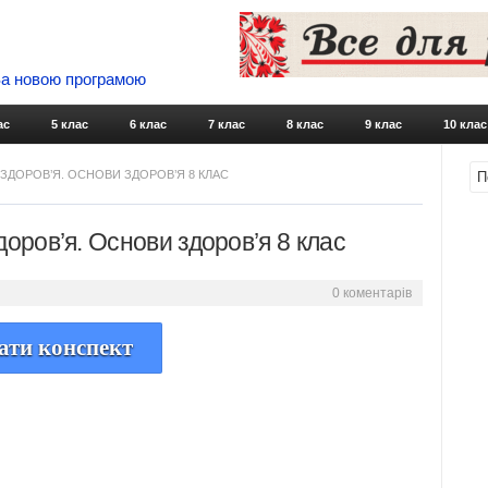
 За новою програмою
Skip to content
ас
5 клас
6 клас
7 клас
8 клас
9 клас
10 клас
 ЗДОРОВ’Я. ОСНОВИ ЗДОРОВ’Я 8 КЛАС
доров’я. Основи здоров’я 8 клас
0 коментарів
ати конспект