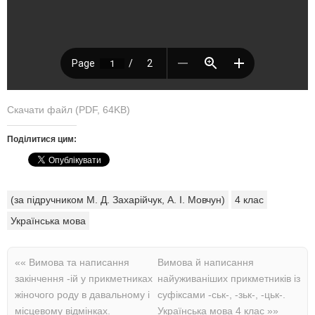
Скачати файл (PDF, 64KB)
Поділитися цим:
(за підручником М. Д. Захарійчук, А. І. Мовчун)
4 клас
Українська мова
««
Вимова та написання
Вимова й написання
закінчення -ій у прикметниках
найуживаніших прикметників із
жіночого роду в давальному і
суфіксами -ськ-, -зьк-, -цьк-.
місцевому відмінках.
Українська мова 4 клас
»»