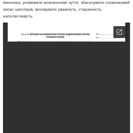
іменника; розвивати мовленнєве чуття; збагачувати словниковий
запас школярів; виховувати уважність, старанність,
наполегливість.