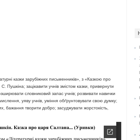
атурні казки зарубіжних письменни­ків», з «Казкою про
. Пушкіна; за­цікавити учнів змістом казки, привернути
розширювати словниковий запас учнів; розвивати навички
е мислення, уяву учнів, уміння обґрунтовувати свою думку;
х, бажання творити добро; засуджувати жорстокість,