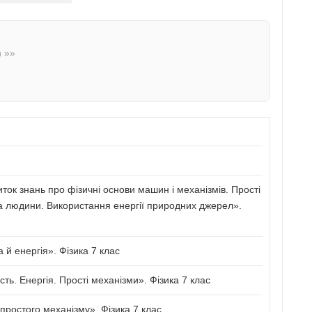
n »»
иток знань про фізичні основи машин і механізмів. Прості
а людини. Використання енергії природних джерел».
й енергія». Фізика 7 клас
сть. Енергія. Прості механізми». Фізика 7 клас
ростого механізму». Фізика 7 клас