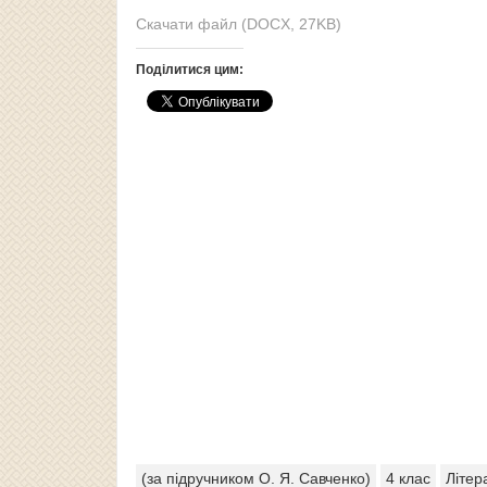
Скачати файл (DOCX, 27KB)
Поділитися цим:
(за підручником О. Я. Савченко)
4 клас
Літер