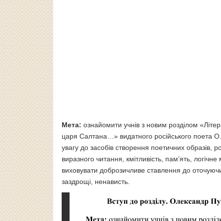
Мета:
ознайомити учнів з новим розділом «Літер
царя Салтана…» видатного російського поета О. С
увагу до засобів створення поетичних образів, 
виразного чи­тання, кмітливість, пам’ять, логічн
виховувати доброзичливе ставлення до оточуючи
заздрощі, ненависть.