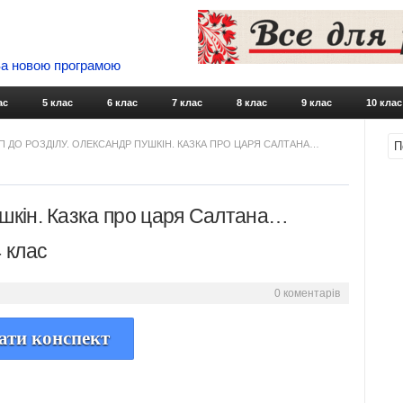
 За новою програмою
Skip to content
ас
5 клас
6 клас
7 клас
8 клас
9 клас
10 клас
П ДО РОЗДІЛУ. ОЛЕКСАНДР ПУШКІН. КАЗКА ПРО ЦАРЯ САЛТАНА…
ушкін. Казка про царя Салтана…
4 клас
0 коментарів
ати конспект