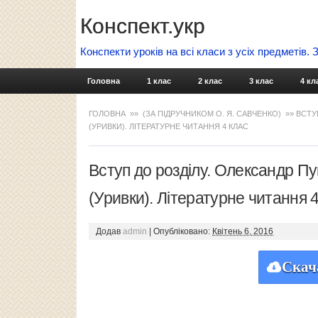
Конспект.укр
Конспекти уроків на всі класи з усіх предметів.
Головна
1 клас
2 клас
3 клас
4 кл
ГОЛОВНА
»»
(ЗА ПІДРУЧНИКОМ О. Я. САВЧЕНКО)
»» ВСТУ
(УРИВКИ). ЛІТЕРАТУРНЕ ЧИТАННЯ 4 КЛАС
Вступ до розділу. Олександр П
(Уривки). Літературне читання 
Додав
admin
|
Опубліковано:
Квітень 6, 2016
Скач