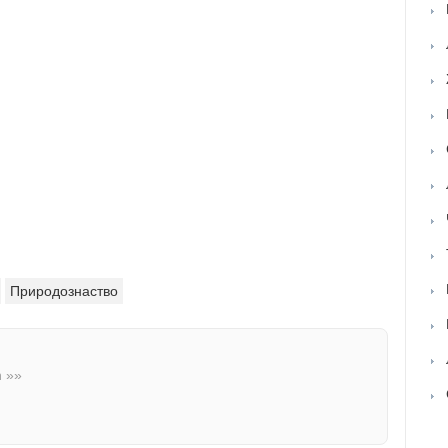
Природознаство
n »»