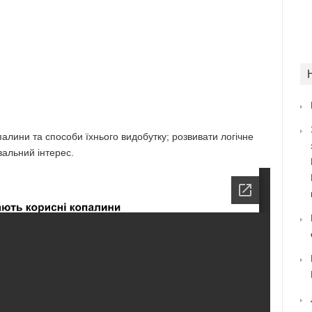
алини та способи їхнього видобутку; розвивати логічне
вальний інтерес.