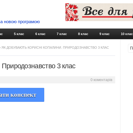
 За новою програмою
Skip to content
ас
5 клас
6 клас
7 клас
8 клас
9 клас
10 клас
» ЯК ДОБУВАЮТЬ КОРИСНІ КОПАЛИНИ. ПРИРОДОЗНАВСТВО 3 КЛАС
. Природознавство 3 клас
0 коментарів
ати конспект