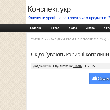
Конспект.укр
Конспекти уроків на всі класи з усіх предметів.
Головна
1 клас
2 клас
3 клас
4 кл
ГОЛОВНА
»»
(ЗА ПІДРУЧНИКОМ Т. Г. ГІЛЬБЕРГ, Т. В. САК)
»
Як добувають корисні копалини
Додав
admin
|
Опубліковано:
Лютий 11, 2015
Скач