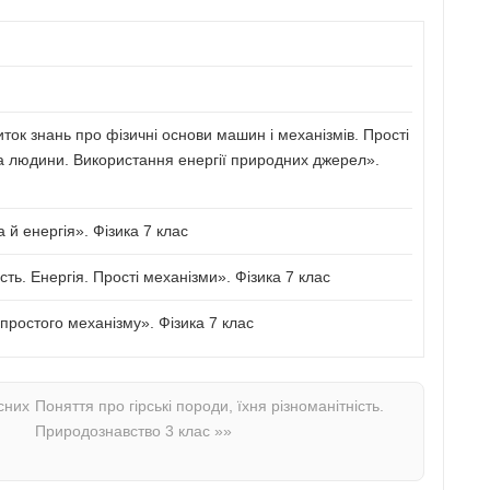
иток знань про фізичні основи машин і механізмів. Прості
а людини. Використання енергії природних джерел».
й енергія». Фізика 7 клас
сть. Енергія. Прості механізми». Фізика 7 клас
ростого механізму». Фізика 7 клас
сних
Поняття про гірські породи, їхня різноманітність.
Природознавство 3 клас
»»