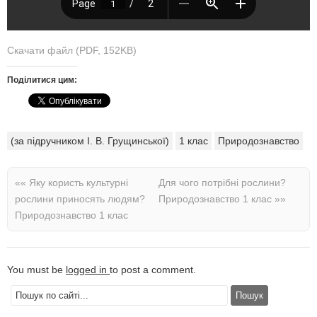
Скачати файл (PDF, 152KB)
Поділитися цим:
(за підручником І. В. Грущинської)
1 клас
Природознавство
««
Яку користь культурні
Для чого потрібні рослини?
рослини приносять людям?
Природознавство 1 клас
»»
Природознавство 1 клас
You must be
logged in
to post a comment.