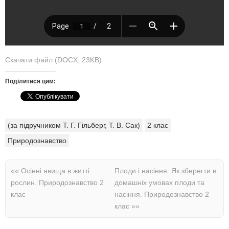
Скачати файл (DOCX, 23KB)
Поділитися цим:
(за підручником Т. Г. Гільберг, Т. В. Сак)
2 клас
Природознавство
««
Осінні явища в житті
Плоди і насіння. Як зберегти в
рослин. Природознавство 2
домашніх умовах плоди та
клас
насіння. Природознавство 2
клас
»»