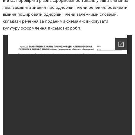
Мета:
перевірити рівень сформованості знань учнів з вивчених
тем; закріпити знання про однорідні члени речення; розвивати
вміння поширювати однорідні члени залежними словами,
складати речення за поданими схемами; виховувати
культуру оформлення письмових робіт.