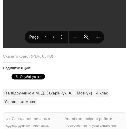
Скачати файл (PDF, 65KB)
Поділитися цим:
(за підручником М. Д. Захарійчук, А. І. Мовчун)
4 клас
Українська мова
««
Складання речень з
Аналіз перевірної роботи.
однорідними членами.
Повторення й узагальнення