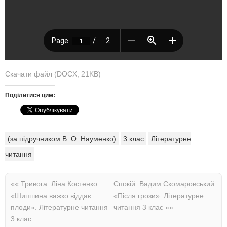
Скачати файл (DOCX, 21KB)
Поділитися цим:
(за підручником В. О. Науменко)
3 клас
Літературне
читання
««
Тривога. Ліна Костенко
Спокій. Вадим Скомаровський
«Шипшина важко віддає
«Після грози». Літературне
плоди». Літературне читання
читання 3 клас
»»
3 клас