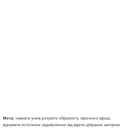
Мета:
навчати учнів розуміти образність ліричного вірша,
відчувати естетичне задово­лення від вдало дібраних автором