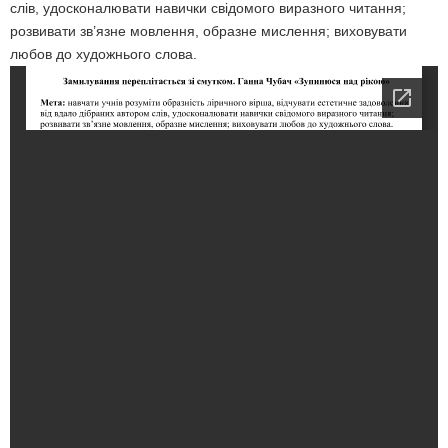
слів, удосконалювати навички свідомого вираз­ного читання;
розвивати зв’язне мовлення, образне мислення; виховувати
любов до художнього слова.