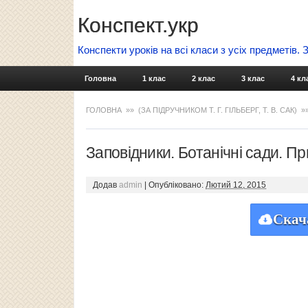
Конспект.укр
Конспекти уроків на всі класи з усіх предметів.
Головна
1 клас
2 клас
3 клас
4 кл
ГОЛОВНА
»»
(ЗА ПІДРУЧНИКОМ Т. Г. ГІЛЬБЕРГ, Т. В. САК)
»
Заповідники. Ботанічні сади. П
Додав
admin
|
Опубліковано:
Лютий 12, 2015
Скач