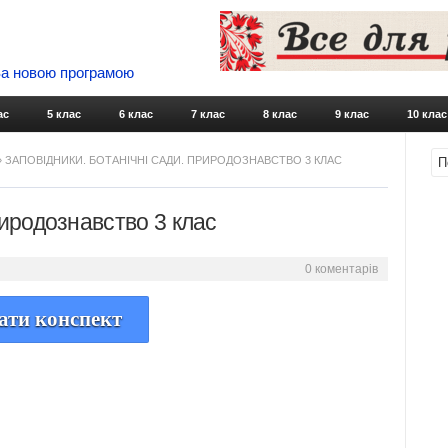
 За новою програмою
Skip to content
ас
5 клас
6 клас
7 клас
8 клас
9 клас
10 клас
» ЗАПОВІДНИКИ. БОТАНІЧНІ САДИ. ПРИРОДОЗНАВСТВО 3 КЛАС
риродознавство 3 клас
0 коментарів
ати конспект