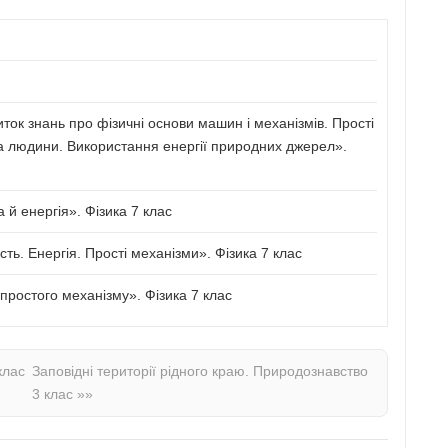
иток знань про фізичні основи машин і механізмів. Прості
а людини. Використання енергії природних джерел».
й енергія». Фізика 7 клас
сть. Енергія. Прості механізми». Фізика 7 клас
ростого механізму». Фізика 7 клас
клас
Заповідні території рідного краю. Природознавство
3 клас
»»