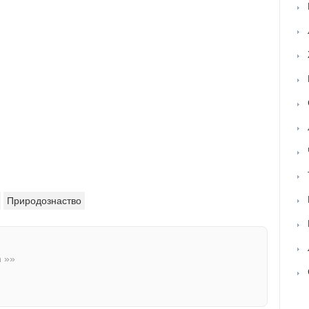
Природознаство
n »»