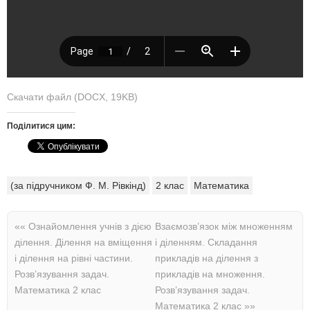
Скачати файл (DOCX, 19KB)
Поділитися цим:
(за підручником Ф. М. Рівкінд)
2 клас
Математика
««
Ознайомлення учнів з дією
Взаємозв’язок між множенням
ділення. Ділення на вміщення
і діленням. Складання
і ділення на рівні частини.
прикладів на ділення з
Розв’язування задач.
прикладів на множення.
Математика 2 клас
Розв’язування задач.
Математика 2 клас
»»