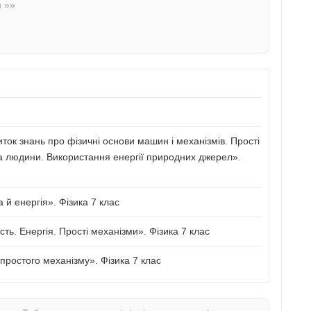
n »»
иток знань про фізичні основи машин і механізмів. Прості
а людини. Використання енергії природних джерел».
й енергія». Фізика 7 клас
сть. Енергія. Прості механізми». Фізика 7 клас
ростого механізму». Фізика 7 клас