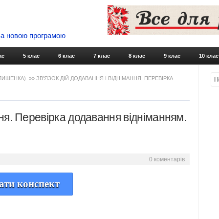
 За новою програмою
Skip to content
ас
5 клас
6 клас
7 клас
8 клас
9 клас
10 клас
 ЛИШЕНКА)
»» ЗВ’ЯЗОК ДІЙ ДОДАВАННЯ І ВІДНІМАННЯ. ПЕРЕВІРКА
ння. Перевірка додавання відніманням.
0 коментарів
ати конспект