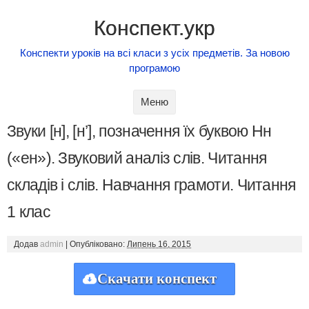
Конспект.укр
Конспекти уроків на всі класи з усіх предметів. За новою
програмою
Skip to content
Меню
Звуки [н], [н’], позначення їх буквою Нн
(«ен»). Звуковий аналіз слів. Читання
складів і слів. Навчання грамоти. Читання
1 клас
Додав
admin
|
Опубліковано:
Липень 16, 2015
Скачати конспект