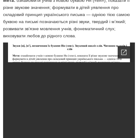
Мета:
ознайомити учнів з новою буквою Нн («ен»), показати її
різне звукове значення; формувати в дітей уявлення про
складовий принцип українського письма — однією тією самою
буквою на письмі позначаються різні звуки, твердий і м’який;
розвивати зв’язне мовлення учнів, фонематичний слух;
виховувати любов до рідного слова.