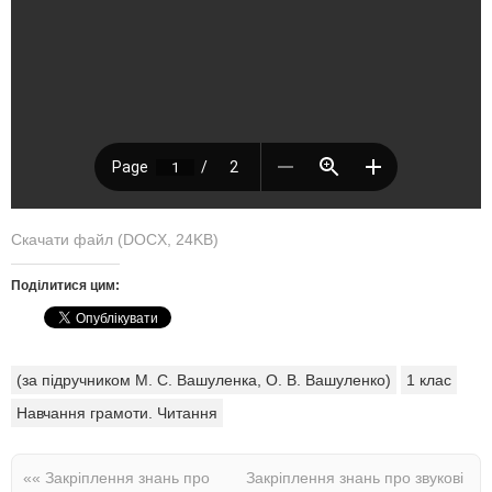
Скачати файл (DOCX, 24KB)
Поділитися цим:
(за підручником М. С. Вашуленка, О. В. Вашуленко)
1 клас
Навчання грамоти. Читання
««
Закріплення знань про
Закріплення знань про звукові