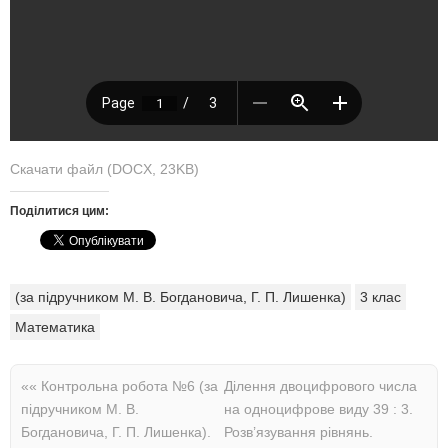
Скачати файл (DOCX, 23KB)
Поділитися цим:
(за підручником М. В. Богдановича, Г. П. Лишенка)
3 клас
Математика
««
Контрольна робота №6 (за
Ділення двоцифрового числа
підручником М. В.
на одноцифрове виду 39 : 3.
Богдановича, Г. П. Лишенка).
Розв’язування рівнянь.