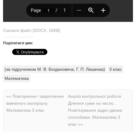
Скачати файл (DOCX, 16KB)
Поділитися цим:
(за підручником М. В. Богдановича, Г. П. Лишенка)
3 клас
Математика
««
Повторення і закріплення
Аналіз контрольної роботи.
вивченого матеріалу.
Ділення суми на число.
Математика 3 клас
Розв’язування задач двома
способами. Математика 3
клас
»»