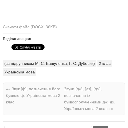
Скачати файл (DOCX, 36KB)
Поділитися цим:
(за підручником М. С. Вашуленка, Г. С. Дубовик)
2 клас
Українська мова
««
Звук [ф], позначення його
Звуки [дж], [дз], [дз’],
буквою ф. Українська мова 2
позначення їх
клас
буквосполученнями дж, дз.
Українська мова 2 клас
»»