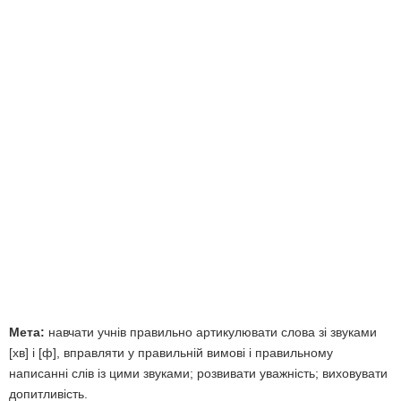
Мета:
навчати учнів правильно артикулювати слова зі звуками
[хв] і [ф], вправляти у правильній вимові і правильному
написанні слів із цими звуками; розвивати уважність; виховувати
допитливість.