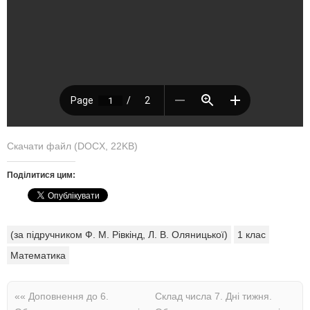
Скачати файл (DOCX, 22KB)
Поділитися цим:
(за підручником Ф. М. Рівкінд, Л. В. Оляницької)
1 клас
Математика
««
Доповнення до 6.
Склад числа 7. Дні тижня.