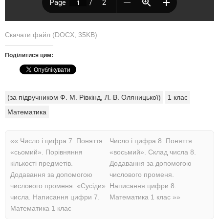
Скачати файл (DOCX, 35KB)
Поділитися цим:
(за підручником Ф. М. Рівкінд, Л. В. Оляницької)
1 клас
Математика
««
Число і цифра 7. Поняття
Число і цифра 8. Поняття
«сьомий». Порівняння
«восьмий». Склад числа 8.
кількості предметів.
Додавання за допомогою
Додавання за допомогою
числового променя.
числового променя. «Сусіди»
Написання цифри 8.
числа. Написання цифри 7.
Математика 1 клас
»»
Математика 1 клас