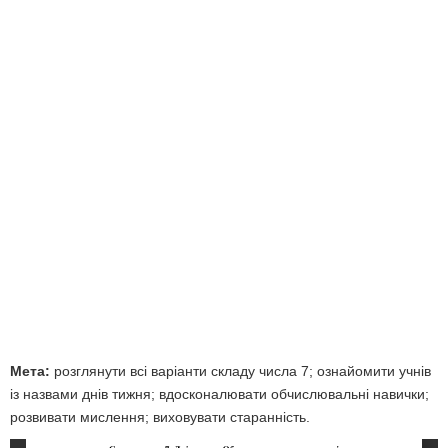
Мета:
розглянути всі варіанти складу числа 7; ознайомити учнів
із назвами днів тижня; вдосконалювати обчислювальні навички;
розвивати мислення; виховувати старанність.