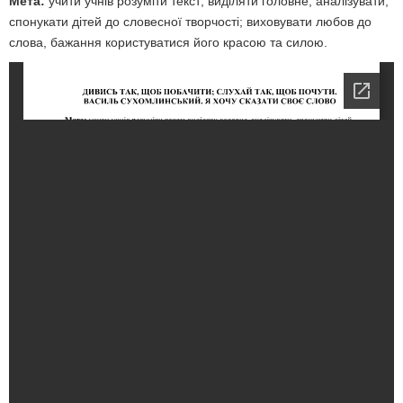
Мета:
учити учнів розуміти текст; виділяти головне, аналізувати,
спонукати дітей до словесної творчості; виховувати любов до
слова, бажання користуватися його кра­сою та силою.