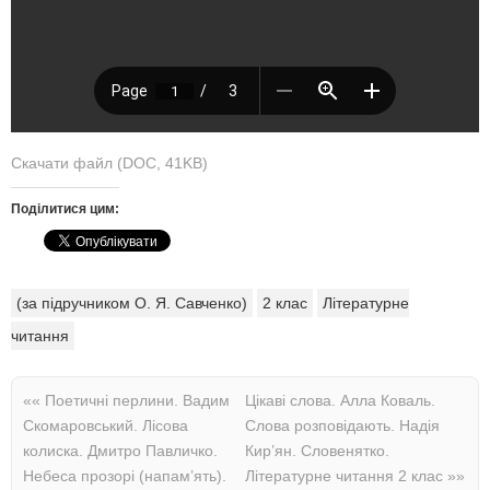
Скачати файл (DOC, 41KB)
Поділитися цим:
(за підручником О. Я. Савченко)
2 клас
Літературне
читання
««
Поетичні перлини. Вадим
Цікаві слова. Алла Коваль.
Скомаровський. Лісова
Слова розповідають. Надія
колиска. Дмитро Павличко.
Кир’ян. Словенятко.
Небеса прозорі (напам’ять).
Літературне читання 2 клас
»»