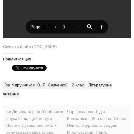
Скачати файл (DOC, 36KB)
Поділитися цим:
(за підручником О. Я. Савченко)
2 клас
Літературне
читання
««
Дивись так, щоб побачити;
Чарівні слова. Лідія
слухай так, щоб почути.
Компанієць. Ковалівна. Олена
Василь Сухомлинський. Я
Пчілка. Журавель. Андрій
хочу сказати своє слово.
М’ястківський. Неня.