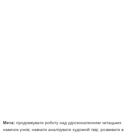
Мета:
продовжувати роботу над удосконаленням читацьких
навичок учнів; навчати аналізувати художній твір; розвивати в