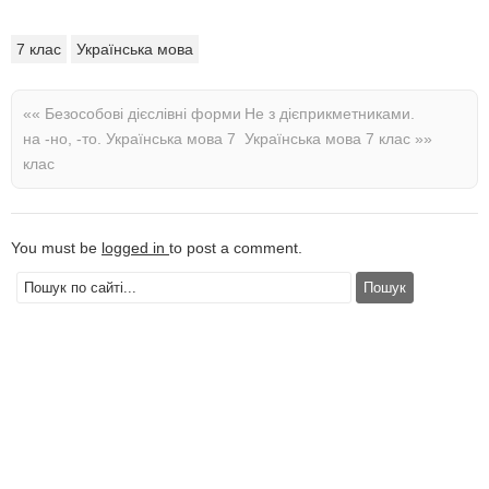
7 клас
Українська мова
««
Безособові дієслівні форми
Не з дієприкметниками.
на -но, -то. Українська мова 7
Українська мова 7 клас
»»
клас
You must be
logged in
to post a comment.