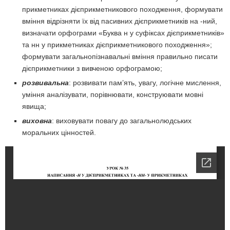
прикметниках дієприк­метникового походження, формувати
вміння відрізняти їх від пасивних дієприкметників на -ний,
визначати орфограми «Буква н у суфіксах дієприкметників»
та нн у прикметниках дієприкметникового похо­дження»;
формувати загальнопізнавальні вміння правильно писати
дієприкметники з вивченою орфограмою;
розвивальна
: розвивати пам’ять, увагу, логічне мислення,
уміння ана­лізувати, порівнювати, конструювати мовні
явища;
виховна
: виховувати повагу до загальнолюдських
моральних цінностей.