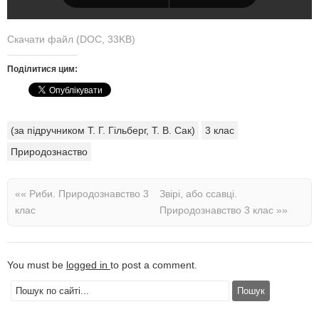
Скачати файл (DOC, 33KB)
Поділитися цим:
(за підручником Т. Г. Гільберг, Т. В. Сак)
3 клас
Природознаство
««
Риби. Природознавство 3
Звірі, або ссавці.
клас
Природознавство 3 клас
»»
You must be
logged in
to post a comment.