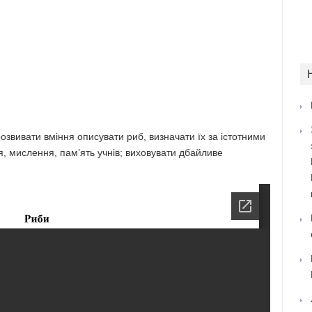
вивати вміння описувати риб, визначати їх за істотними
, мислення, пам’ять учнів; виховувати дбайливе