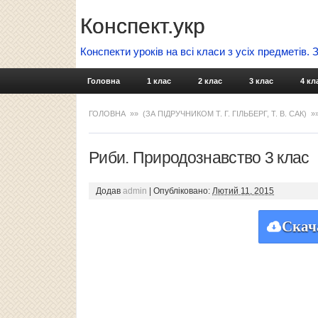
Конспект.укр
Конспекти уроків на всі класи з усіх предметів.
Головна
1 клас
2 клас
3 клас
4 кл
ГОЛОВНА
»»
(ЗА ПІДРУЧНИКОМ Т. Г. ГІЛЬБЕРГ, Т. В. САК)
»
Риби. Природознавство 3 клас
Додав
admin
|
Опубліковано:
Лютий 11, 2015
Скач