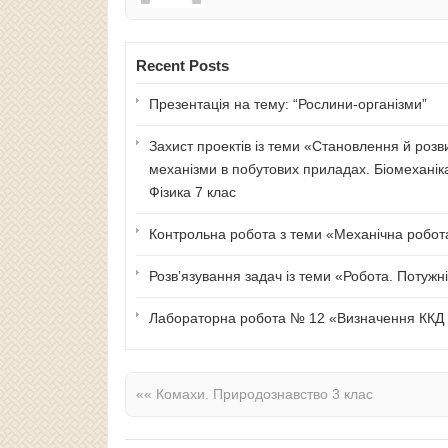
Recent Posts
Презентація на тему: “Рослини-організми”
Захист проектів із теми «Становлення й розв
механізми в побутових приладах. Біомеханік
Фізика 7 клас
Контрольна робота з теми «Механічна робота 
Розв’язування задач із теми «Робота. Потужні
Лабораторна робота № 12 «Визначення ККД п
««
Комахи. Природознавство 3 клас