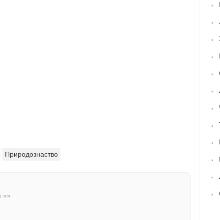
Природознаство
n »»