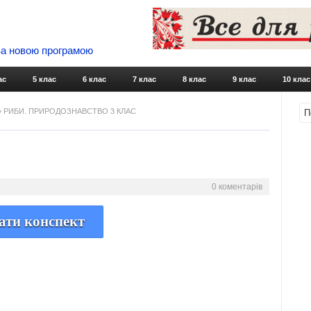
 За новою програмою
Skip to content
ас
5 клас
6 клас
7 клас
8 клас
9 клас
10 клас
» РИБИ. ПРИРОДОЗНАВСТВО 3 КЛАС
0 коментарів
ати конспект