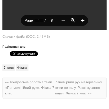
Скачати файл (DOC, 2.48MB)
Поділитися цим:
7 клас
Фізика
««
Контрольна робота з теми
Рівномірний рух матеріальної
«Прямолінійний рух». Фізика 7
точки по колу. Розв’язування
клас
задач. Фізика 7 клас
»»