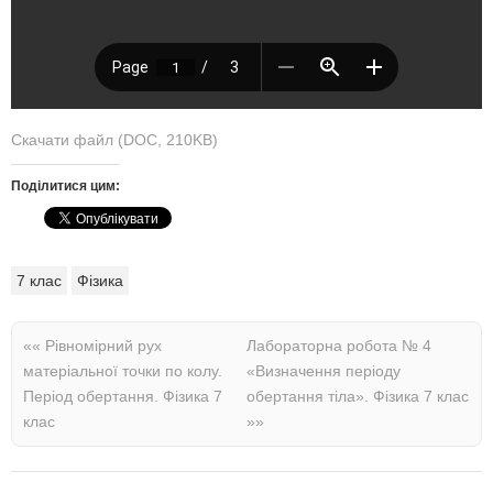
Скачати файл (DOC, 210KB)
Поділитися цим:
7 клас
Фізика
««
Рівномірний рух
Лабораторна робота № 4
матеріальної точки по колу.
«Визначення періоду
Період обертання. Фізика 7
обертання тіла». Фізика 7 клас
клас
»»